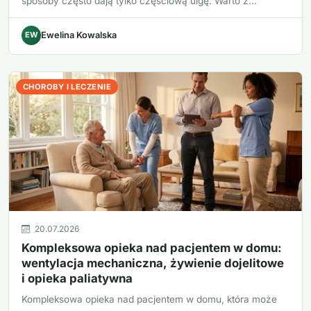
sposoby często dają tylko częściową ulgę. Warto z…
EW
Ewelina Kowalska
CHOROBY I LECZENIE
20.07.2026
Kompleksowa opieka nad pacjentem w domu:
wentylacja mechaniczna, żywienie dojelitowe
i opieka paliatywna
Kompleksowa opieka nad pacjentem w domu, która może