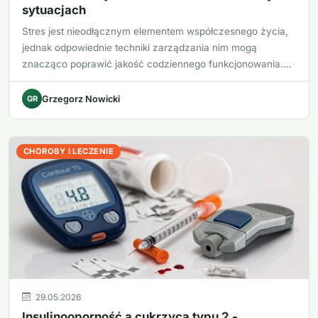
sytuacjach
Stres jest nieodłącznym elementem współczesnego życia,
jednak odpowiednie techniki zarządzania nim mogą
znacząco poprawić jakość codziennego funkcjonowania.
Po…
GR
Grzegorz Nowicki
CHOROBY I LECZENIE
29.05.2026
Insulinooporność a cukrzyca typu 2 -