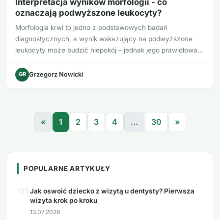
Interpretacja wyników morfologii - co
oznaczają podwyższone leukocyty?
Morfologia krwi to jedno z podstawowych badań
diagnostycznych, a wynik wskazujący na podwyższone
leukocyty może budzić niepokój – jednak jego prawidłowa
interp…
GR
Grzegorz Nowicki
«
1
2
3
4
…
30
»
POPULARNE ARTYKUŁY
01
Jak oswoić dziecko z wizytą u dentysty? Pierwsza
wizyta krok po kroku
13.07.2026