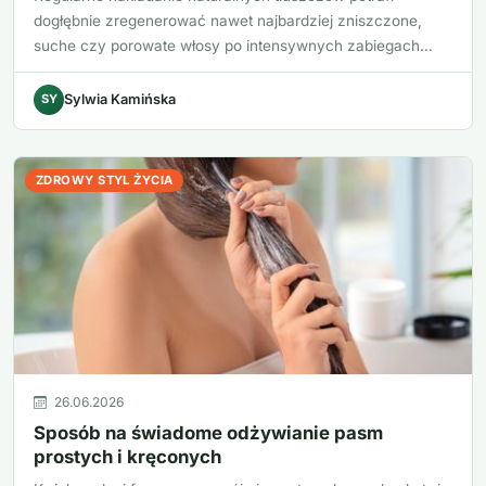
dogłębnie zregenerować nawet najbardziej zniszczone,
suche czy porowate włosy po intensywnych zabiegach
fryz…
SY
Sylwia Kamińska
ZDROWY STYL ŻYCIA
26.06.2026
Sposób na świadome odżywianie pasm
prostych i kręconych